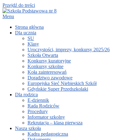
Przejdź do treści
Menu
Strona główna
Dla ucznia
SU
Klasy
Uroczystości, imprezy, konkursy 2025/26
Szkoła Otwarta
Konkursy kuratoryjne
Konkursy szkolne
Koła zainteresowań
Doradztwo zawodowe
Europejska Sieć Niebieskich Szkół
Gdyńskie Super Przedszkolaki
Dla rodzica
E-dziennik
Rada Rodziców
Procedury
Informator szkolny
Rekrutacja – klasa pierwsza
Nasza szkoła
Kadra pedagogiczna
Dokumenty