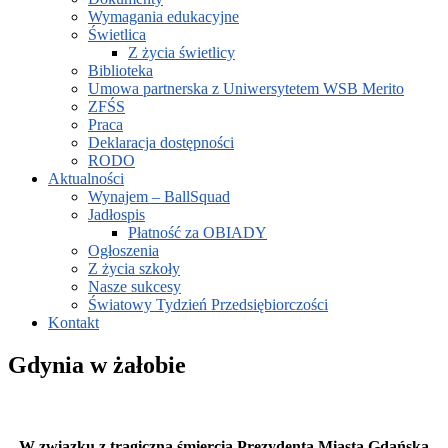
Wymagania edukacyjne
Świetlica
Z życia świetlicy
Biblioteka
Umowa partnerska z Uniwersytetem WSB Merito
ZFŚS
Praca
Deklaracja dostępności
RODO
Aktualności
Wynajem – BallSquad
Jadłospis
Płatność za OBIADY
Ogłoszenia
Z życia szkoły
Nasze sukcesy
Światowy Tydzień Przedsiębiorczości
Kontakt
Gdynia w żałobie
W związku z tragiczną śmiercią Prezydenta Miasta Gdańska