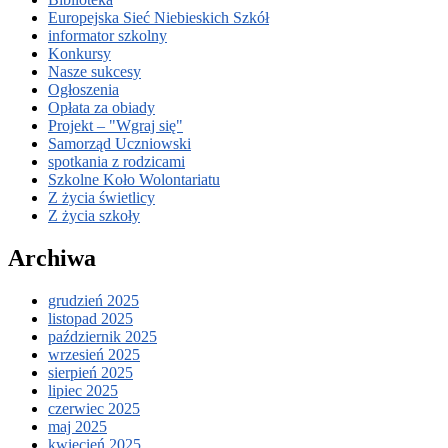
Europejska Sieć Niebieskich Szkół
informator szkolny
Konkursy
Nasze sukcesy
Ogłoszenia
Opłata za obiady
Projekt – "Wgraj się"
Samorząd Uczniowski
spotkania z rodzicami
Szkolne Koło Wolontariatu
Z życia świetlicy
Z życia szkoły
Archiwa
grudzień 2025
listopad 2025
październik 2025
wrzesień 2025
sierpień 2025
lipiec 2025
czerwiec 2025
maj 2025
kwiecień 2025